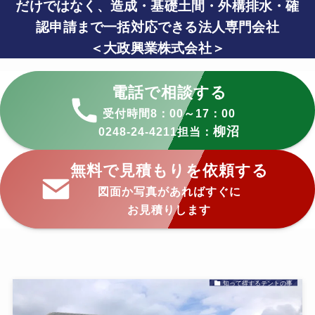
だけではなく、
造成・基礎土間・外構排水・確
認申請まで一括対応できる法人専門会社
＜大政興業株式会社＞
電話で相談する
受付時間8：00～17：00
柳沼
0248-24-4211担当：
無料で見積もりを依頼する
図面か写真があればすぐに
お見積りします
知って得するテントの事