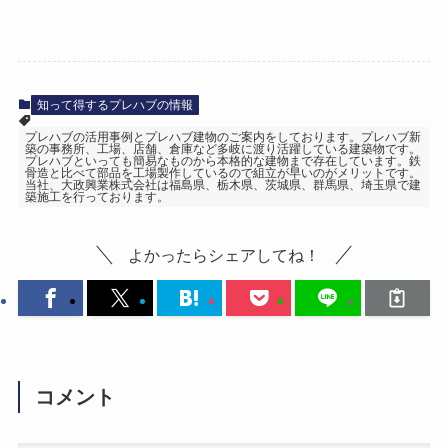
知って得するプレハブの情報
プレハブの活用事例とプレハブ建物のご案内をしております。プレハブ新
築の事務所、工場、店舗、倉庫など多岐に渡り活躍している建築物です。
プレハブといっても簡易なものから本格的な建物まで存在しています。鉄
骨造と比べて部品を工場製作しているので組立が早いのがメリットです。
当社、大政興業株式会社は福島県、栃木県、茨城県、群馬県、埼玉県で建
築施工を行っております。
よかったらシェアしてね！
コメント