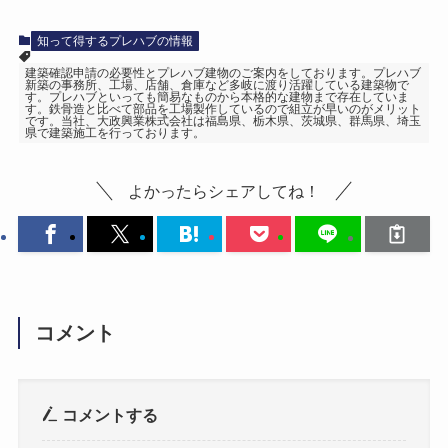
知って得するプレハブの情報
建築確認申請の必要性とプレハブ建物のご案内をしております。プレハブ
新築の事務所、工場、店舗、倉庫など多岐に渡り活躍している建築物で
す。プレハブといっても簡易なものから本格的な建物まで存在していま
す。鉄骨造と比べて部品を工場製作しているので組立が早いのがメリット
です。当社、大政興業株式会社は福島県、栃木県、茨城県、群馬県、埼玉
県で建築施工を行っております。
よかったらシェアしてね！
コメント
コメントする