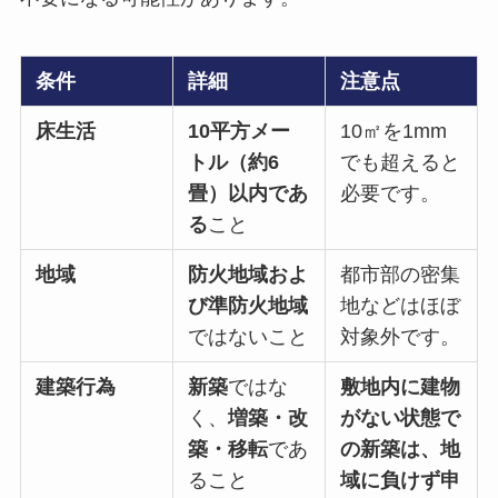
条件
詳細
注意点
床生活
10平方メー
10㎡を1mm
トル（約6
でも超えると
畳）以内であ
必要です。
る
こと
地域
防火地域およ
都市部の密集
び準防火地域
地などはほぼ
ではないこと
対象外です。
建築行為
新築
ではな
敷地内に建物
く、
増築・改
がない状態で
築・移転
であ
の新築は、地
ること
域に負けず申