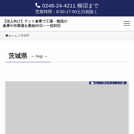
0248-24-4211 柳沼まで
営業時間：8:00-17:00土日祝除く
【法人向け】テント倉庫で工場・物流の
倉庫や作業場を最短60日～一括対応
茨城県
ホーム
茨城県
– tag –
知って得するテントの事