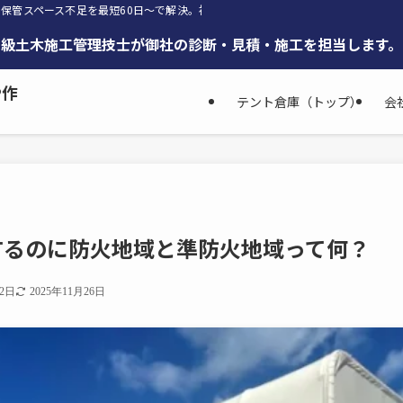
保管スペース不足を最短60日～で解決。福島県・北関東まで対応
築・１級土木施工管理技士が御社の診断・見積・施工を担当します。
や作
テント倉庫（トップ）
会
するのに防火地域と準防火地域って何？
22日
2025年11月26日