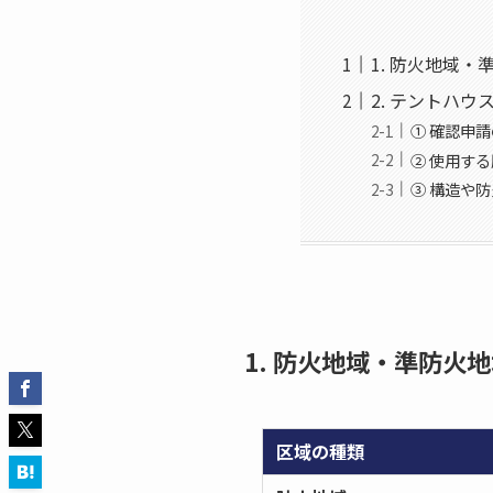
1. 防火地域
2. テントハ
① 確認申
② 使用す
③ 構造や
1. 防火地域・準防火
区域の種類