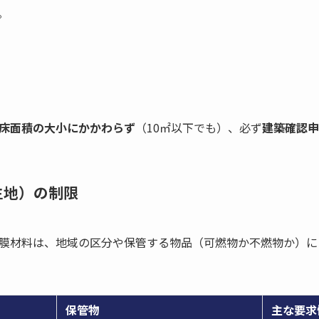
。
床面積の大小にかかわらず
（10㎡以下でも）、必ず
建築確認申
生地）の制限
膜材料は、地域の区分や保管する物品（可燃物か不燃物か）に
保管物
主な要求