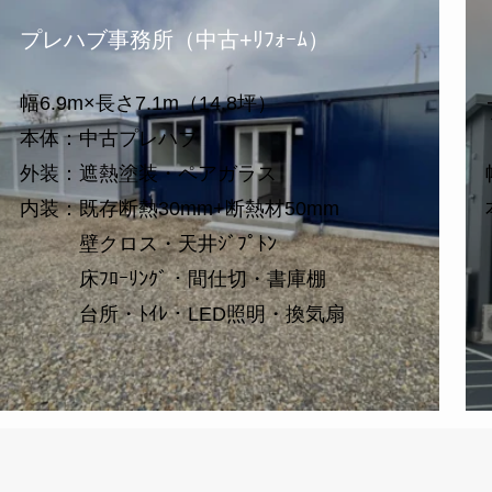
プレハブ事務所（中古+ﾘﾌｫｰﾑ）
幅6.9m×長さ7.1m（14.8坪）
本体：中古プレハブ
外装：遮熱塗装・ペアガラス
内装：既存断熱30mm+断熱材50mm
壁クロス・天井ｼﾞﾌﾟﾄﾝ
床ﾌﾛｰﾘﾝｸﾞ・間仕切・書庫棚
台所・ﾄｲﾚ・LED照明・換気扇