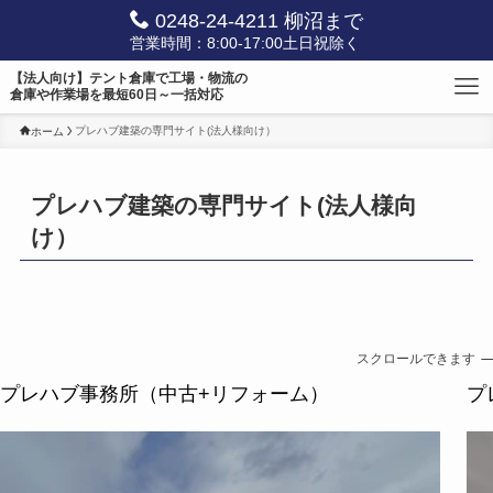
0248-24-4211 柳沼まで
営業時間：8:00-17:00土日祝除く
【法人向け】テント倉庫で工場・物流の
倉庫や作業場を最短60日～一括対応
プレハブ建築の専門サイト(法人様向け）
ホーム
プレハブ建築の専門サイト(法人様向
け）
スクロールできます
プレハブ事務所（中古+リフォーム）
プ