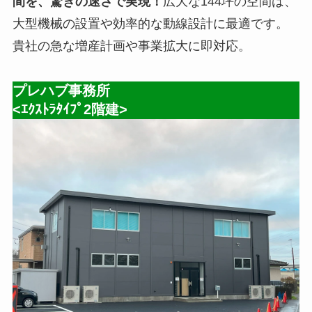
間を、驚きの速さで実現！
広大な144坪の空間は、
大型機械の設置や効率的な動線設計に最適です。
貴社の急な増産計画や事業拡大に即対応。
プレハブ事務所
<ｴｸｽﾄﾗﾀｲﾌﾟ2階建>