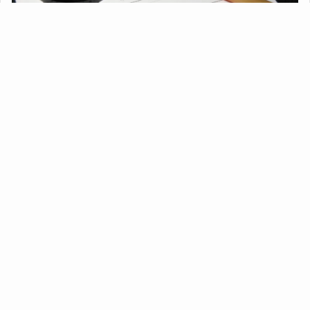
ご契約後、設計を行い確認申請手続き等の必要な
手続きも並行して行います。
5.工場製作・現場施工