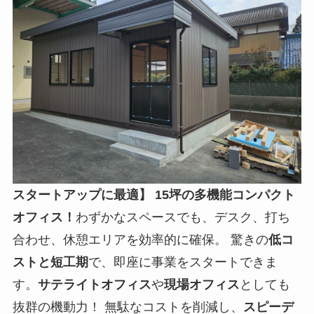
スタートアップに最適】
15坪の多機能コンパクト
オフィス！
わずかなスペースでも、デスク、打ち
合わせ、休憩エリアを効率的に確保。 驚きの
低コ
ストと短工期
で、即座に事業をスタートできま
す。
サテライトオフィス
や
現場オフィス
としても
抜群の機動力！ 無駄なコストを削減し、
スピーデ