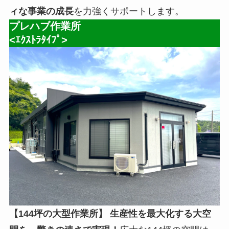
ィな事業の成長
を力強くサポートします。
プレハブ作業所
<ｴｸｽﾄﾗﾀｲﾌﾟ>
【144坪の大型作業所】
生産性を最大化する大空