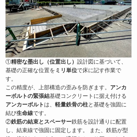
①
精密な墨出し（位置出し）
設計図に基づいて、
基礎の正確な位置を
ミリ単位
で床に記す作業で
す。
この精度が、上部構造の歪みを防ぎます。
アンカ
ーボルトの緊張結
基礎コンクリートに据え付ける
アンカーボルト
は、
軽量鉄骨の柱
と基礎を強固に
結び
生命線
です。
②
鉄筋の結束とスペーサー
鉄筋を設計通りに配置
し、結束線で強固に固定します。 また、鉄筋が型