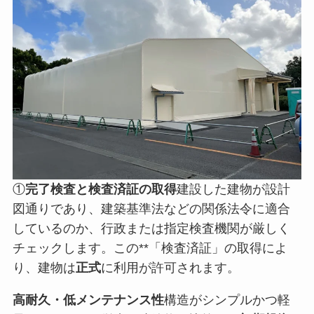
①
完了検査と検査済証の取得
建設した建物が設計
図通りであり、建築基準法などの関係法令に適合
しているのか、行政または指定検査機関が厳しく
チェックします。この**「検査済証」の取得によ
り、建物は
正式
に利用が許可されます。
高耐久・低メンテナンス性
構造がシンプルかつ軽