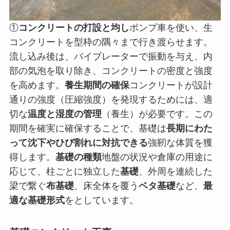
①
コンクリートの打設と均し
ポンプ車を使い、生
コンクリートを型枠の隅々まで行き渡らせます。
流し込み後は、バイブレーターで振動を与え、内
部の気泡を取り除き、コンクリートの密度と強度
を高めます。
養生期間の確保
コンクリートが設計
通りの強度（圧縮強度）を発現するためには、適
切な
温度と湿度の管理
（養生）が必要です。この
期間を確実に確保することで、基礎は
長期にわた
って沈下やひび割れに対抗できる
強靭な体質を獲
得します。
基礎の種類
地盤の状況や倉庫の用途に
応じて、柱ごとに独立した
基礎
、外周を連続した
梁で繋ぐ
布基礎
、床全体を覆う
ベタ基礎
など、
最
適な基礎形式
をとしています。