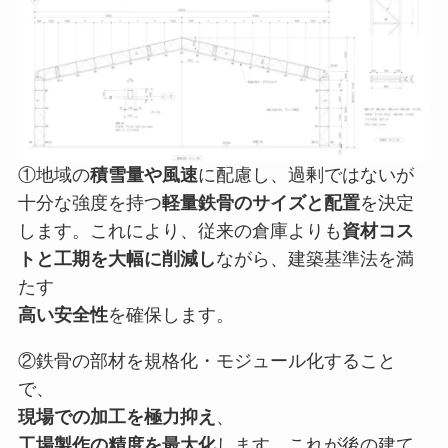
①地域の
積雪量や風速
に配慮し、過剰ではないが
十分な強度を持つ
軽量鉄骨のサイズと配置
を決定
します。これにより、従来の倉庫よりも
資材コス
トと工期を大幅に削減し
ながら、建築基準法を満
たす
高い安全性
を確保します。
②鉄骨の部材を規格化・モジュール化すること
で、
現場での加工を極力抑え
、
工場製作の精度を最大化
します。これが後の建て