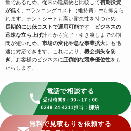
量であるため、従来の建築物と比較して
初期投資
が低く
、**ランニングコスト（維持費）**も抑えら
れます。テントシートも高い耐久性を持つため、
長期的には低コストで運用可能
です。
ビジネスの
迅速な立ち上げ
計画から完了・引き渡しまでの期
間が短いため、
市場の変化や急な事業拡大
にも迅
速に対応できます。これにより、
機会損失を防
ぎ
、お客様のビジネスに
圧倒的な競争優位性
をも
たらします。
電話で相談する
受付時間8：00～17：00
柳沼
0248-24-4211担当：
無料で見積もりを依頼する