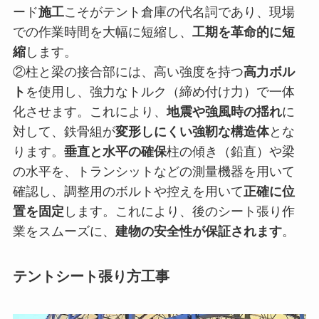
ード
施工
こそがテント倉庫の代名詞であり、現場
での作業時間を大幅に短縮し、
工期を革命的に短
縮
します。
②柱と梁の接合部には、高い強度を持つ
高力ボル
ト
を使用し、強力なトルク（締め付け力）で一体
化させます。これにより、
地震や強風時の揺れ
に
対して、鉄骨組が
変形しにくい強靭な構造体
とな
ります。
垂直と水平の確保
柱の傾き（鉛直）や梁
の水平を、トランシットなどの測量機器を用いて
確認し、調整用のボルトや控えを用いて
正確に位
置を固定
します。これにより、後のシート張り作
業をスムーズに、
建物の安全性が保証されます
。
テントシート張り方工事