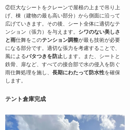
②巨大なシートをクレーンで屋根の上まで吊り上
げ、棟（建物の最も高い部分）から側面に沿って
広げていきます。その後、シート全体に適切なテ
ンション（張力）を与えます。
シワのない美しさ
と雨
仕舞をこの
テンション調整
が最も技術が必要
になる部分です。適切な張力を考慮することで、
風による
バタつきを防止
します。また、シートと
鉄骨、扉など、すべての接合部で水の侵入を防ぐ
雨仕舞処理を施し、
長期にわたって防水性
を確保
します。
テント倉庫完成