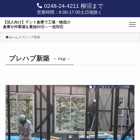
0248-24-4211 柳沼まで
営業時間：8:00-17:00土日祝除く
【法人向け】テント倉庫で工場・物流の
倉庫や作業場を最短60日～一括対応
プレハブ新築
ホーム
プレハブ新築
– tag –
知って得するプレハブの情報