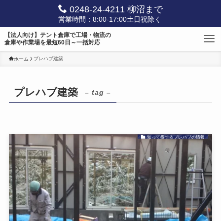
0248-24-4211 柳沼まで
営業時間：8:00-17:00土日祝除く
【法人向け】テント倉庫で工場・物流の
倉庫や作業場を最短60日～一括対応
プレハブ建築
ホーム
プレハブ建築
– tag –
知って得するプレハブの情報